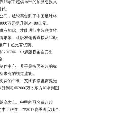
仅
16
家中超俱乐部的预算总投入
时代。
公司，敏锐察觉到了中国足球将
8000
万元提升到
5
年
80
亿元。
唯有如此，才能进行中超联赛转
牌形象，让版权销售直接从
1.0
版
推广中超更有优势。
和
2017
年，中超版权各自卖出
余。
制作中心，几乎是按照英超的标
所未有的视觉盛宴。
免费的午餐：艾比森接盘雷曼光
跃升到每年
2000
万；东方
IC
拿到图
越高大上。中甲的冠名费超过
的中乙联赛，在
2017
赛季将实现全