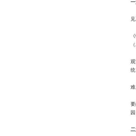
一
见
《
（
观
统
难
要
园
二