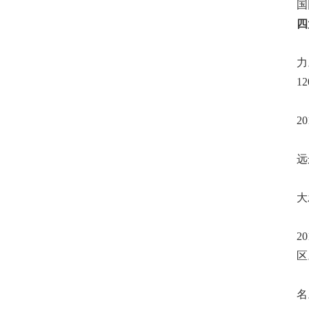
国
四
力
12
20
远
大
20
区
名