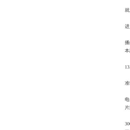
就
进
播
本
13
准
电
片
30