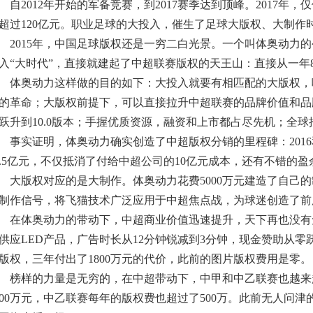
自
2012
年开始的军备竞赛，到
2017
赛季达到顶峰。
2017
年，仅
超过
120
亿元。职业足球的大投入，催生了足球大版权、大制作
2015
年，中国足球版权还是一穷二白光景。一个叫体奥动力的
入“大时代”，直接就建起了中超联赛版权的天王山：直接从一年
体奥动力这样做的目的如下：大投入就要有相匹配的大版权，
的革命；大版权前提下，可以直接拉升中超联赛的品牌价值和品
跃升到
10.0
版本；手握优质资源，融资和上市都占尽先机；全球
事实证明，体奥动力确实创造了中超版权分销的里程碑：
2016
.5
亿元，不仅抵消了付给中超公司的
10
亿元成本，还有不错的盈
大版权对应的是大制作。体奥动力花费
5000
万元建造了自己的
制作信号，将飞猫技术广泛应用于中超焦点战，为球迷创造了前
在体奥动力的带动下，中超商业价值迅速提升，天下再也没有
供应
LED
产品，广告时长从
12
分钟锐减到
3
分钟，现金赞助从零
版权，三年付出了
1800
万元的代价，此前的图片版权费用是零。
榜样的力量是无穷的，在中超带动下，中甲和中乙联赛也越来
00
万元，中乙联赛每年的版权费也超过了
500
万。此前无人问津