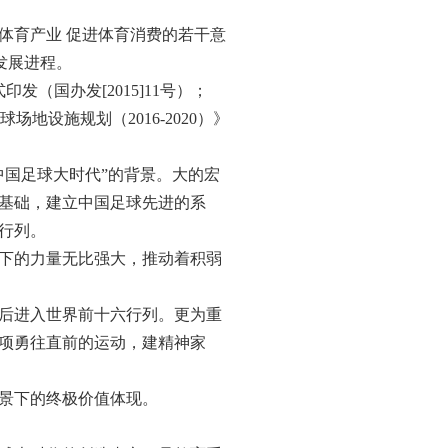
体育产业
促进体育消费的若干意
发展进程。
式印发（国办发
[2015]11
号）；
球场地设施规划（
2016-2020
）》
中国足球大时代”的背景。大的宏
基础，建立中国足球先进的系
行列。
下的力量无比强大，推动着积弱
后进入世界前十六行列。更为重
项勇往直前的运动，建精神家
景下的终极价值体现。