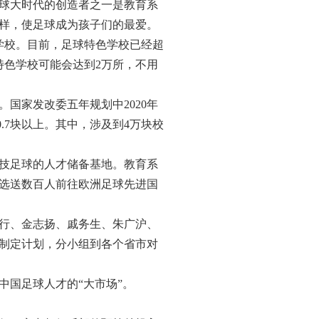
球大时代的创造者之一是教育系
样，使足球成为孩子们的最爱。
学校。目前，足球特色学校已经超
特色学校可能会达到
2
万所，不用
。国家发改委五年规划中
2020
年
0.7
块以上。其中，涉及到
4
万块校
技足球的人才储备基地。教育系
选送数百人前往欧洲足球先进国
行、金志扬、戚务生、朱广沪、
制定计划，分小组到各个省市对
中国足球人才的“大市场”。