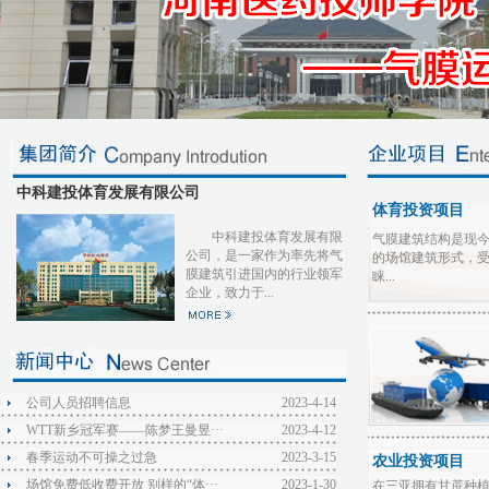
中科建投体育发展有限公司
体育投资项目
中科建投体育发展有限
气膜建筑结构是现
公司，是一家作为率先将气
的场馆建筑形式，
膜建筑引进国内的行业领军
睐...
企业，致力于...
公司人员招聘信息
2023-4-14
WTT新乡冠军赛——陈梦王曼昱···
2023-4-12
春季运动不可操之过急
2023-3-15
农业投资项目
场馆免费低收费开放 别样的“体···
2023-1-30
在三亚拥有甘蔗种