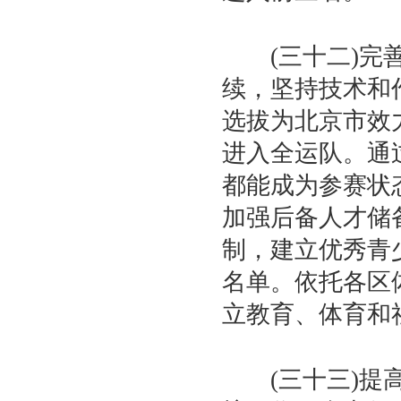
(
三十二
)
完
续，坚持技术和
选拔为北京市效
进入全运队。通
都能成为参赛状
加强后备人才储
制，建立优秀青
名单。依托各区
立教育、体育和
(
三十三
)
提