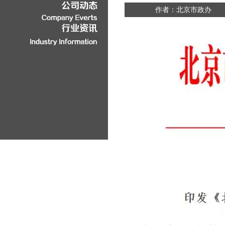
作者：北京市政办