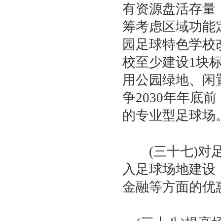
有资源盘活存量
筹考虑区域功能
园足球特色学校
校至少建设
1
块
用公园绿地、闲
争
2030
年年底前
的专业型足球场
(
三十七
)
对
入足球场地建设
金融等方面的优