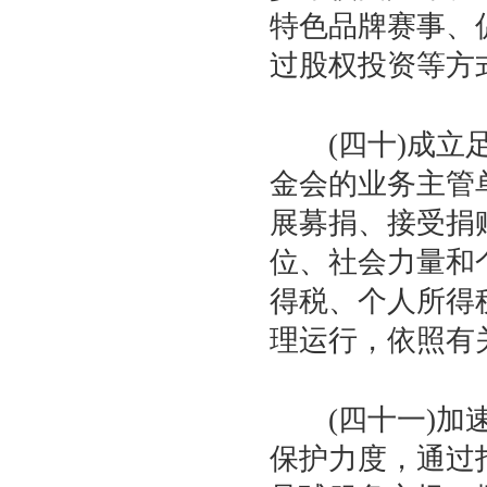
特色品牌赛事、
过股权投资等方
(
四十
)
成立
金会的业务主管
展募捐、接受捐
位、社会力量和
得税、个人所得
理运行，依照有
(
四十一
)
加
保护力度，通过