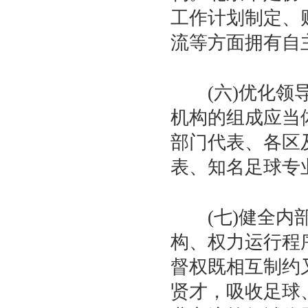
工作计划制定、
流等方面拥有自
(
六
)
优化领
机构的组成应当
部门代表、各区
表、知名足球专
(
七
)
健全内
构、权力运行程
督权既相互制约
贤才，吸收足球