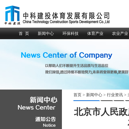
首 页
新闻中心
环保科技
体育产业
农业产业
首页
>
新闻中心
>
行业资讯
>
北京市人民政