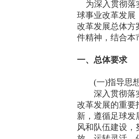
为深入贯彻落
球事业改革发展
改革发展总体方
件精神，结合本
一、总体要求
(
一
)
指导思
深入贯彻落实
改革发展的重要
新，遵循足球发
风和队伍建设，
放、运转灵活、