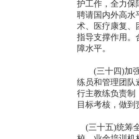
护工作，全力保
聘请国内外高水
术、医疗康复、
指导支撑作用。
障水平。
(
三十四
)
加
练员和管理团队
行主教练负责制
目标考核，做到
(
三十五
)
统筹
校、业余培训机