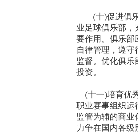
(
十
)
促进俱
业足球俱乐部，
要作用。俱乐部
自律管理，遵守
监督。优化俱乐
投资。
(
十一
)
培育优
职业赛事组织运
监管为辅的商业
力争在国内各级