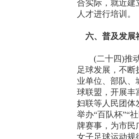
合实际，就近建
人才进行培训。
六、普及发展
(
二十四
)
推
足球发展，不断
业单位、部队、
球联盟，开展丰
妇联等人民团体
举办“百队杯”“
牌赛事，为市民
女子足球运动规