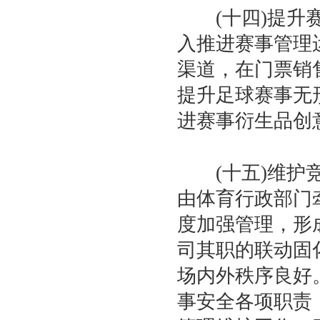
(
十四
)
提升
入推进赛事管理
渠道，在门票销
提升足球赛事无
进赛事衍生品创
(
十五
)
维护
由体育行政部门
度加强管理，形
司其职的联动固
场内外秩序良好
事安全各项职责