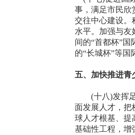
事，满足市民欣
交往中心建设。
水平。加强与友
间的“首都杯”
的“长城杯”等
五、加快推进青
(
十八
)
发挥
面发展人才，把
球人才根基、提
基础性工程，增