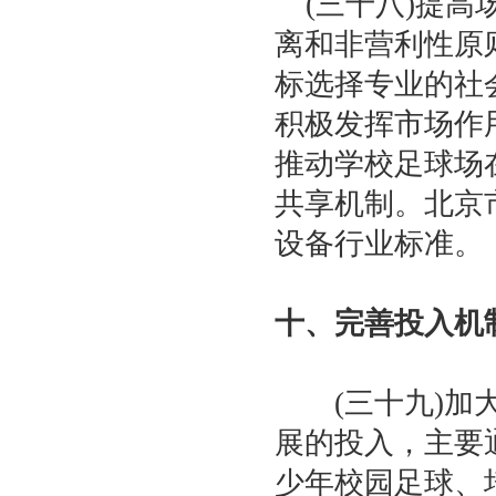
(
三十八
)
提高
离和非营利性原
标选择专业的社
积极发挥市场作
推动学校足球场
共享机制。北京
设备行业标准。
十、完善投入机
(
三十九
)
加
展的投入，主要
少年校园足球、