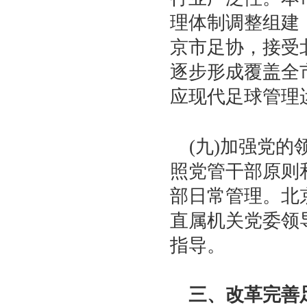
理体制调整组建
京市足协，接受
逐步形成覆盖全
应现代足球管理
(
九
)
加强党的
照党管干部原则
部日常管理。北
直属机关党委领
指导。
三、改革完善足