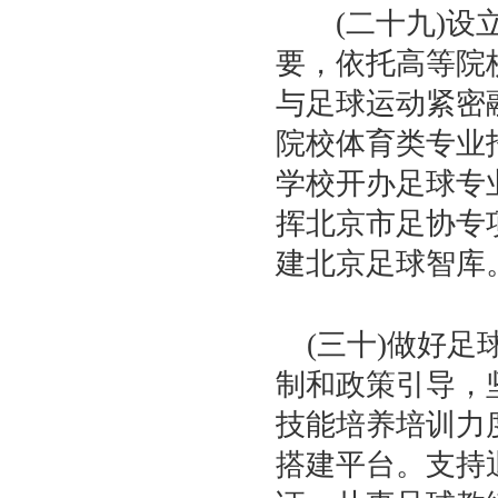
(
二十九
)
设
要，依托高等院
与足球运动紧密
院校体育类专业
学校开办足球专
挥北京市足协专
建北京足球智库
(
三十
)
做好足
制和政策引导，
技能培养培训力
搭建平台。支持