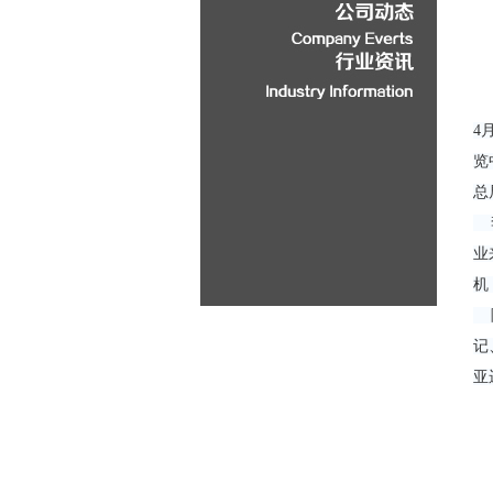
4
览
总
李
业
机
随
记
亚