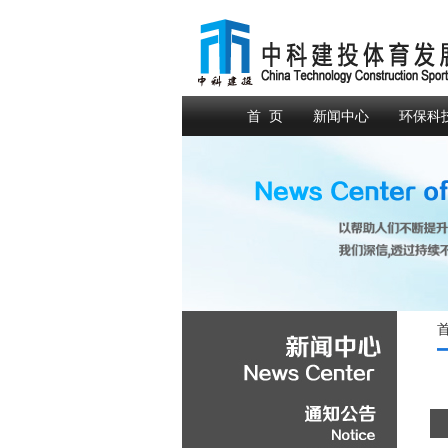
首 页
新闻中心
环保科