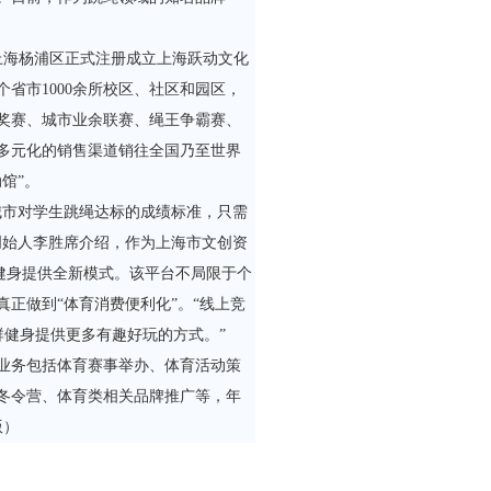
上海杨浦区正式注册成立上海跃动文化
省市1000余所校区、社区和园区，
大奖赛、城市业余联赛、绳王争霸赛、
多元化的销售渠道销往全国乃至世界
馆”。
市对学生跳绳达标的成绩标准，只需
创始人李胜席介绍，作为上海市文创资
绳健身提供全新模式。该平台不局限于个
正做到“体育消费便利化”。“线上竞
群健身提供更多有趣好玩的方式。”
业务包括体育赛事举办、体育活动策
冬令营、体育类相关品牌推广等，年
版）