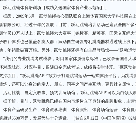
—跃动跳绳体育培训项目成功入选国家体育产业示范项目。
悉，2009年3月，跃动跳绳核心团队联合上海体育国家大学科技园在
播有限公司。经过十年的发展，目前，跃动跳绳培训活动已遍及全国20多个
训学员10万人以上；跃动跳绳六大赛事（锦标赛、精英赛、国际交互绳
子赛）体系也已覆盖各类人群；跃动自主研发专利跳绳器材通过线上线下
地，年销量破百万根。另外，跃动跳绳还拥有自主品牌场馆——“跃动运动
我们的专业跳绳考试模块，对口国家体质健康标准，已收录全国各大城
择对应城市、对应科目，跟随口令完成考试，成绩将实时体现。”据跃动
支持项目，“跃动跳绳APP”致力于打造跳绳运动一站式体验平台，为跳
锻炼，还可以让身边的亲人、朋友、同事之间产生互动，更具社交属性，真
、活动挑战、自定义赛事、预约训练场馆，‘跃动跳绳APP’可以为白领人
了解，目前，跃动跳绳已经在国内市场树立了良好的品牌形象，主营
、体育产品研发生产、体育教学培训、体育演出、体育场馆运营、体育夏
值超过3500万元，发展势头十分迅猛。（转自6月12日《中国体育报》02