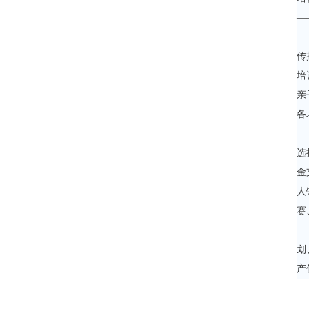
—
据
传
培
亲
各
“
选
金
人
赛
据
划
产