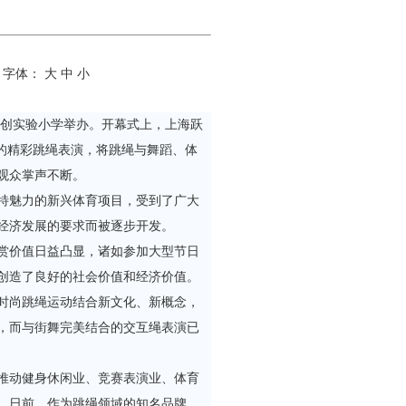
辉
字体：
大
中
小
科创实验小学举办。开幕式上，上海跃
的精彩跳绳表演，将跳绳与舞蹈、体
观众掌声不断。
特魅力的新兴体育项目，受到了广大
经济发展的要求而被逐步开发。
赏价值日益凸显，诸如参加大型节日
创造了良好的社会价值和经济价值。
时尚跳绳运动结合新文化、新概念，
，而与街舞完美结合的交互绳表演已
推动健身休闲业、竞赛表演业、体育
。日前，作为跳绳领域的知名品牌