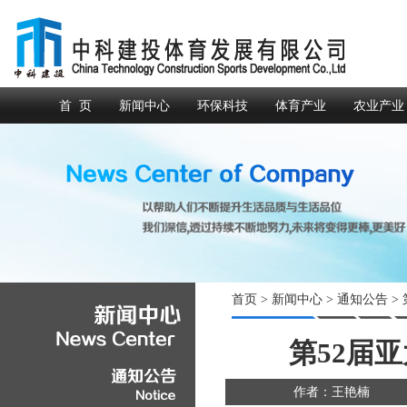
首 页
新闻中心
环保科技
体育产业
农业产业
首页
>
新闻中心
>
通知公告
>
第52届
作者：王艳楠