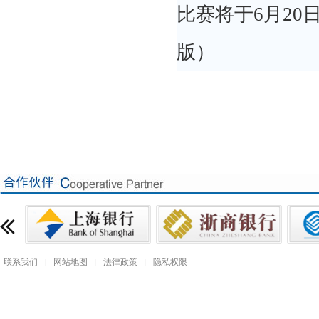
比赛将于6月20
版）
联系我们
网站地图
法律政策
隐私权限
|
|
|